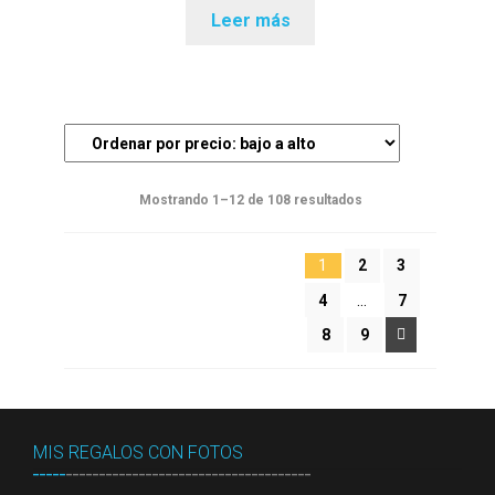
Leer más
Ordenado
Mostrando 1–12 de 108 resultados
por
precio:
1
2
3
bajo
4
…
7
a
alto
8
9
MIS REGALOS CON FOTOS
_____
_____________________________________