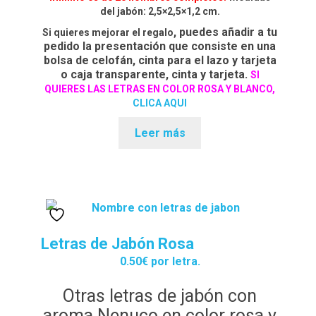
del jabón: 2,5×2,5×1,2 cm.
Preguntas Frecuentes sobre Caretas Personalizadas
, puedes añadir a tu
Si quieres mejorar el regalo
con Foto
pedido la presentación que consiste en una
bolsa de celofán, cinta para el lazo y tarjeta
o caja transparente, cinta y tarjeta.
SI
PRIVACIDAD
QUIERES LAS LETRAS EN COLOR ROSA Y BLANCO,
CLICA AQUI
Register
Leer más
SOBRE NOSOTROS
Tienda
Wishlist
Letras de Jabón Rosa
0.50€ por letra.
Otras letras de jabón con
aroma Nenuco en color rosa y