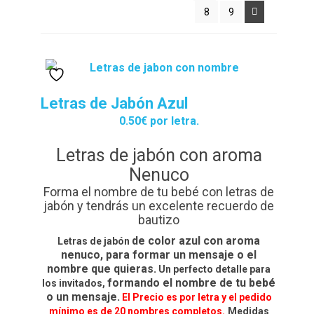
Contacto
alto
8
9
Detalles de Facturación
ENVIO DE FOTOS Y PORTES
Ideas únicas para celebraciones de cumpleaños con
Letras de Jabón Azul
caretas personalizadas
0.50€ por letra.
Lista de deseos
Letras de jabón con aroma
Nenuco
Mi cuenta
Forma el nombre de tu bebé con letras de
jabón y tendrás un excelente recuerdo de
Password Reset
bautizo
de color azul con aroma
Letras de jabón
Pedidos
nenuco, para formar un mensaje o el
nombre que quieras.
Un perfecto detalle para
PLAZOS DE ENTREGA
formando el nombre de tu bebé
los invitados,
o un mensaje.
El Precio es por letra y el pedido
Política de Cookies
mínimo es de 20 nombres completos.
Medidas