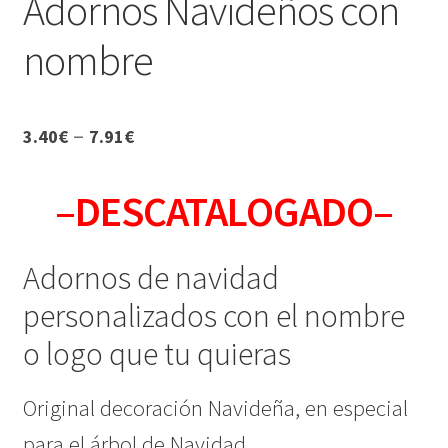
Adornos Navideños con
CONDICIONES GENERALES
nombre
Contacto
–
3.40
€
7.91
€
Detalles de Facturación
–DESCATALOGADO–
ENVIO DE FOTOS Y PORTES
Ideas únicas para celebraciones de cumpleaños con
Adornos de navidad
caretas personalizadas
personalizados con el nombre
Lista de deseos
o logo que tu quieras
Mi cuenta
Original decoración Navideña, en especial
Password Reset
para el árbol de Navidad