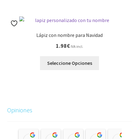
Lápiz con nombre para Navidad
1.98
€
IVA incl.
Seleccione Opciones
Opiniones
Mari F.g
Mari Baez
Alberto Garcia
Isabel María p
Ant