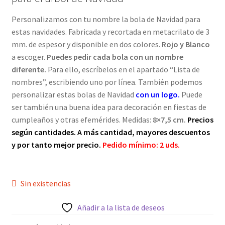
Personalizamos con tu nombre la bola de Navidad para
Pedidos
estas navidades. Fabricada y recortada en metacrilato de 3
mm. de espesor y disponible en dos colores.
Rojo y Blanco
PLAZOS DE ENTREGA
a escoger.
Puedes pedir cada bola con un nombre
diferente.
Para ello, escríbelos en el apartado “Lista de
Política de Cookies
nombres”, escribiendo uno por línea. También podemos
personalizar estas bolas de Navidad
con un logo.
Puede
Preguntas Frecuentes sobre Caretas Personalizadas
ser también una buena idea para decoración en fiestas de
con Foto
cumpleaños y otras efemérides. Medidas:
8×7,5 cm.
Precios
según cantidades. A más cantidad, mayores descuentos
PRIVACIDAD
y por tanto mejor precio.
Pedido mínimo: 2 uds.
Register
Sin existencias
SOBRE NOSOTROS
Añadir a la lista de deseos
Tienda