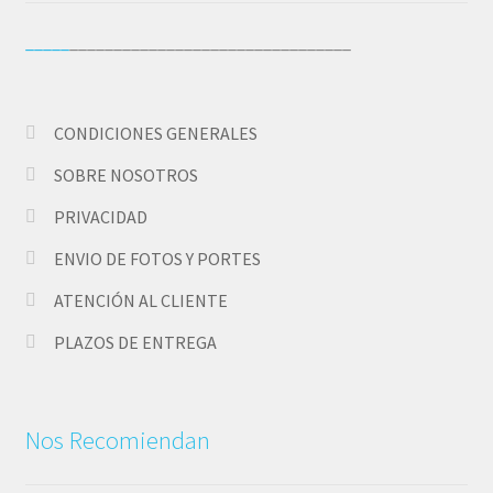
_____
________________________________
Pedidos
PLAZOS DE ENTREGA
CONDICIONES GENERALES
Política de Cookies
SOBRE NOSOTROS
PRIVACIDAD
Preguntas Frecuentes sobre Caretas Personalizadas
con Foto
ENVIO DE FOTOS Y PORTES
ATENCIÓN AL CLIENTE
PRIVACIDAD
PLAZOS DE ENTREGA
Register
SOBRE NOSOTROS
Nos Recomiendan
Tienda