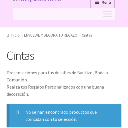
Menú
a
al
la
contenido
navegación
Inicio
Inicio
ENVUELVE Y DECORA TU REGALO
Cintas
11 ideas originales como detalle de bautizo, con la
foto de tu bebé
Cintas
acertar-regalo
Presentaciones para tus detalles de Bautizo, Boda o
Comunión.
ATENCIÓN AL CLIENTE
Realza tus Regalos Personalizados con una buena
decoración.
Caretas Personalizadas con Foto: ¿Con Goma o con
Palo? Comparativa, Ventajas y Preguntas
Frecuentes
No se han encontrado productos que
coincidan con tu selección.
Carrito