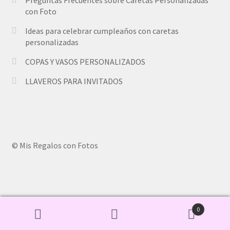
Preguntas Frecuentes sobre Caretas Personalizadas
con Foto
Ideas para celebrar cumpleaños con caretas
personalizadas
COPAS Y VASOS PERSONALIZADOS
LLAVEROS PARA INVITADOS
© Mis Regalos con Fotos
Copyright © 2008 - 2022 Mis Regalos con Fotos.
0
Buscar
Buscar