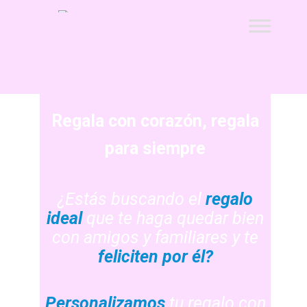
Ir
Ir
a
al
la
contenido
Inicio
navegación
11 ideas originales como detalle de bautizo, con la
foto de tu bebé
Regala con corazón, regala
acertar-regalo
para siempre
ATENCIÓN AL CLIENTE
¿Estás buscando el
regalo
Caretas Personalizadas con Foto: ¿Con Goma o con
Palo? Comparativa, Ventajas y Preguntas Frecuentes
ideal
que te haga quedar bien
con amigos y familiares y te
Carrito
feliciten por él?
CONDICIONES GENERALES
Personalizamos
tu regalo con