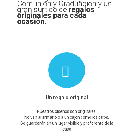
Comunión y Graduación y un
gran surtido de
regalos
Preguntas Frecuentes sobre Caretas Personalizadas
originales
para cada
con Foto
ocasión
.
PRIVACIDAD
Register
SOBRE NOSOTROS
Tienda
Wishlist
Un regalo original
Nuestros diseños son originales.
No van al armario o a un cajón como los otros.
Se guardarán en un lugar visible y preferente de la
casa