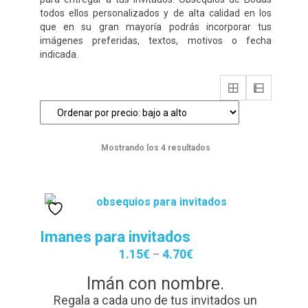
Contacto
todos ellos personalizados y de alta calidad en los
que en su gran mayoría podrás incorporar tus
Detalles de Facturación
imágenes preferidas, textos, motivos o fecha
indicada.
ENVIO DE FOTOS Y PORTES
Ideas únicas para celebraciones de cumpleaños con
caretas personalizadas
Lista de deseos
Ordenado
Mostrando los 4 resultados
por
Mi cuenta
precio:
bajo
Password Reset
a
alto
Imanes para invitados
Pedidos
1.15
€
4.70
€
–
PLAZOS DE ENTREGA
Imán con nombre.
Regala a cada uno de tus invitados un
Política de Cookies