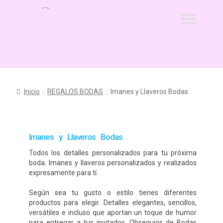
Ir
Ir
a
al
la
contenido
Inicio
navegación
11 ideas originales como detalle de bautizo, con la
foto de tu bebé
Inicio
REGALOS BODAS
Imanes y Llaveros Bodas
acertar-regalo
ATENCIÓN AL CLIENTE
Imanes y Llaveros Bodas
Caretas Personalizadas con Foto: ¿Con Goma o con
Todos los detalles personalizados para tu próxima
Palo? Comparativa, Ventajas y Preguntas Frecuentes
boda. Imanes y llaveros personalizados y realizados
expresamente para tí.
Carrito
Según sea tu gusto o estilo tienes diferentes
CONDICIONES GENERALES
productos para elegir. Detalles elegantes, sencillos,
versátiles e incluso que aportan un toque de humor
para entregar a tus invitados. Obsequios de Bodas