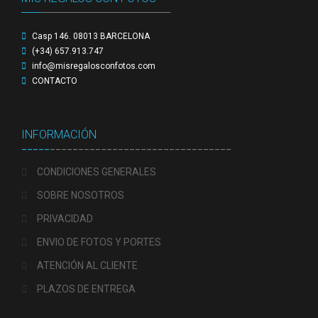
alto
_____
_____________________________________
Casp 146. 08013 BARCELONA
(+34) 657.913.747
info@misregalosconfotos.com
CONTACTO
INFORMACIÓN
_____
________________________________
CONDICIONES GENERALES
SOBRE NOSOTROS
PRIVACIDAD
ENVIO DE FOTOS Y PORTES
ATENCIÓN AL CLIENTE
PLAZOS DE ENTREGA