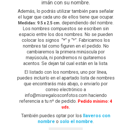
imán con su nombre.
Además, lo podrás utilizar también para señalar
Preguntas Frecuentes sobre Caretas Personalizadas
el lugar que cada uno de ellos tiene que ocupar.
con Foto
dependiendo del nombre.
Medidas: 9.5 x 2.5 cm.
Los nombres compuestos se escriben sin
PRIVACIDAD
espacio entre los dos nombres. No se pueden
colocar los signos “ª” y “º”. Fabricamos los
nombres tal como figuren en el pedido. No
Register
cambiaremos la primera minúscula por
mayúscula, ni pondremos ni quitaremos
SOBRE NOSOTROS
acentos. Se dejan tal cual están en la lista.
El listado con los nombres, uno por línea,
Tienda
puedes incluirlo en el apartado lista de nombres
que encontrarás más abajo, o enviarlo por
Wishlist
correo electrónico a
info@misregalosconfotos.com haciendo
referencia a tu nº de pedido.
Pedido mínimo: 4
uds.
También puedes optar por los
llaveros con
nombre
o
solo el nombre
.