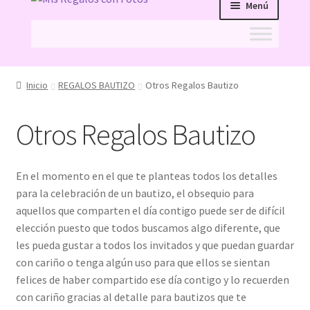
Menú
a
al
la
contenido
navegación
Inicio
Inicio
REGALOS BAUTIZO
Otros Regalos Bautizo
11 ideas originales como detalle de bautizo, con la
foto de tu bebé
Otros Regalos Bautizo
acertar-regalo
En el momento en el que te planteas todos los detalles
para la celebración de un bautizo, el obsequio para
ATENCIÓN AL CLIENTE
aquellos que comparten el día contigo puede ser de difícil
elección puesto que todos buscamos algo diferente, que
Caretas Personalizadas con Foto: ¿Con Goma o con
les pueda gustar a todos los invitados y que puedan guardar
Palo? Comparativa, Ventajas y Preguntas
con cariño o tenga algún uso para que ellos se sientan
Frecuentes
felices de haber compartido ese día contigo y lo recuerden
con cariño gracias al detalle para bautizos que te
Carrito