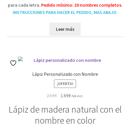
para cada letra.
Pedido mínimo: 20 nombres completos.
INSTRUCCIONES PARA HACER EL PEDIDO, MAS ABAJO.
Leer más
Lápiz Personalizado con Nombre
¡OFERTA!
El
El
2.59
€
1.69
€
IVA incl.
precio
precio
Lápiz de madera natural con el
original
actual
era:
es:
nombre en color
2.59€.
1.69€.