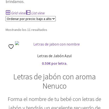
brindamos.
CONDICIONES GENERALES
Grid view
List view
Contacto
Ordenado
Mostrando los 11 resultados
por
Detalles de Facturación
precio:
bajo
ENVIO DE FOTOS Y PORTES
a
Letras de Jabón Azul
alto
Ideas únicas para celebraciones de cumpleaños con
0.50€ por letra.
caretas personalizadas
Letras de jabón con aroma
Lista de deseos
Nenuco
Mi cuenta
Forma el nombre de tu bebé con letras de
Password Reset
jabón y tendrás un excelente recuerdo de