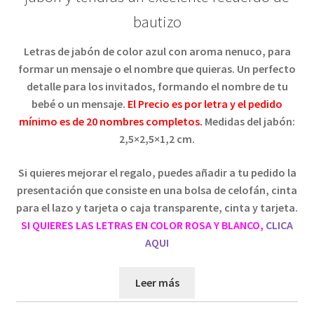
bautizo
Pedidos
Letras de jabón
de color azul con aroma nenuco, para
PLAZOS DE ENTREGA
formar un mensaje o el nombre que quieras.
Un perfecto
detalle para los invitados,
formando el nombre de tu
Política de Cookies
bebé o un mensaje.
El Precio es por letra y el pedido
mínimo es de 20 nombres completos.
Medidas del jabón:
2,5×2,5×1,2 cm.
Preguntas Frecuentes sobre Caretas Personalizadas
con Foto
Si quieres mejorar el regalo
, puedes añadir a tu pedido la
presentación que consiste en una bolsa de celofán, cinta
PRIVACIDAD
para el lazo y tarjeta o caja transparente, cinta y tarjeta.
SI QUIERES LAS LETRAS EN COLOR ROSA Y BLANCO,
CLICA
Register
AQUI
SOBRE NOSOTROS
Leer más
Tienda