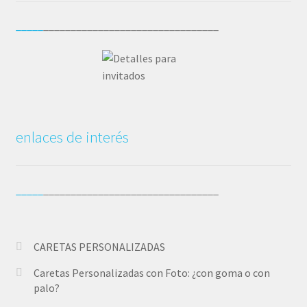
_____
________________________________
enlaces de interés
_____
________________________________
CARETAS PERSONALIZADAS
Caretas Personalizadas con Foto: ¿con goma o con
palo?