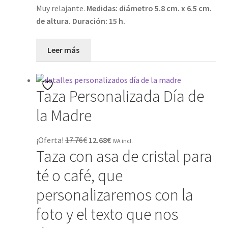
Muy relajante.
Medidas: diámetro 5.8 cm. x 6.5 cm.
Mi cuenta
de altura. Duración: 15 h.
Password Reset
Leer más
Pedidos
Taza Personalizada Día de
PLAZOS DE ENTREGA
la Madre
Política de Cookies
El
El
¡Oferta!
17.76
€
12.68
€
IVA incl.
Preguntas Frecuentes sobre Caretas Personalizadas
Taza con asa de cristal para
precio
precio
con Foto
original
actual
té o café, que
era:
es:
personalizaremos con la
PRIVACIDAD
17.76€.
12.68€.
foto y el texto que nos
Register