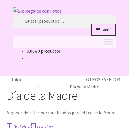
Ir
Ir
Buscar
a
al
Buscar
la
contenido
por:
Menú
navegación
0.00
€
0 productos
Inicio
11 ideas originales como detalle de bautizo, con la
foto de tu bebé
Inicio
OTROS EVENTOS
Día de la Madre
Día de la Madre
acertar-regalo
ATENCIÓN AL CLIENTE
Algunos detalles personalizados para el Día de la Madre.
Caretas Personalizadas con Foto: ¿Con Goma o con
Grid view
List view