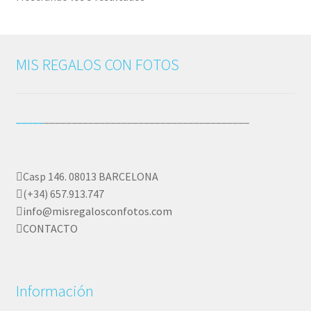
por
precio:
bajo
MIS REGALOS CON FOTOS
a
alto
_____
_____________________________________
Casp 146. 08013 BARCELONA
(+34) 657.913.747
info@misregalosconfotos.com
CONTACTO
Información