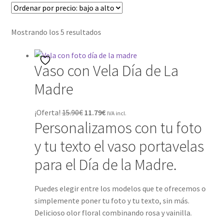
Palo? Comparativa, Ventajas y Preguntas
Frecuentes
Ordenado
Mostrando los 5 resultados
Carrito
por
precio:
CONDICIONES GENERALES
Vaso con Vela Día de La
bajo
a
Madre
Contacto
alto
El
El
¡Oferta!
15.90
€
11.79
€
IVA incl.
Detalles de Facturación
Personalizamos con tu foto
precio
precio
original
actual
y tu texto el vaso portavelas
ENVIO DE FOTOS Y PORTES
era:
es:
para el Día de la Madre.
15.90€.
11.79€.
Ideas únicas para celebraciones de cumpleaños con
caretas personalizadas
Puedes elegir entre los modelos que te ofrecemos o
simplemente poner tu foto y tu texto, sin más.
Lista de deseos
Delicioso olor floral combinando rosa y vainilla.