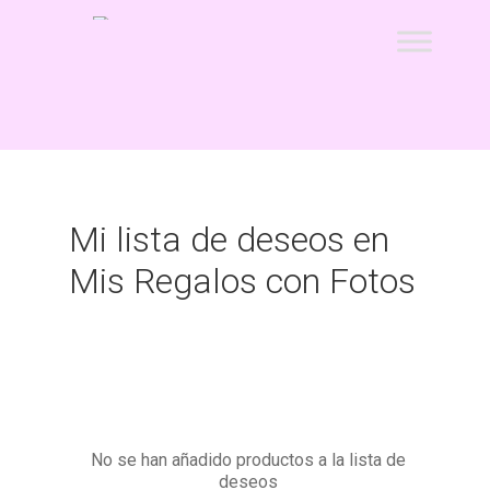
Ir
Ir
a
al
la
contenido
Inicio
navegación
11 ideas originales como detalle de bautizo, con la
foto de tu bebé
acertar-regalo
Mi lista de deseos en
ATENCIÓN AL CLIENTE
Mis Regalos con Fotos
Caretas Personalizadas con Foto: ¿Con Goma o con
Palo? Comparativa, Ventajas y Preguntas Frecuentes
Carrito
CONDICIONES GENERALES
No se han añadido productos a la lista de
deseos