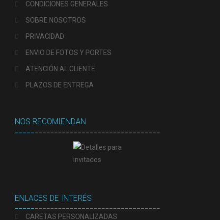
CONDICIONES GENERALES
SOBRE NOSOTROS
Preguntas Frecuentes sobre Caretas Personalizadas
con Foto
PRIVACIDAD
ENVIO DE FOTOS Y PORTES
PRIVACIDAD
ATENCIÓN AL CLIENTE
Register
PLAZOS DE ENTREGA
SOBRE NOSOTROS
NOS RECOMIENDAN
Tienda
_____
________________________________
Wishlist
ENLACES DE INTERÉS
_____
________________________________
CARETAS PERSONALIZADAS