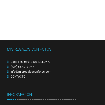
Contacto
Detalles de Facturación
ENVIO DE FOTOS Y PORTES
Ideas únicas para celebraciones de cumpleaños con
caretas personalizadas
MIS REGALOS CON FOTOS
Lista de deseos
_____
_____________________________________
Mi cuenta
Casp 146. 08013 BARCELONA
(+34) 657.913.747
Password Reset
info@misregalosconfotos.com
CONTACTO
Pedidos
PLAZOS DE ENTREGA
INFORMACIÓN
_____
________________________________
Política de Cookies