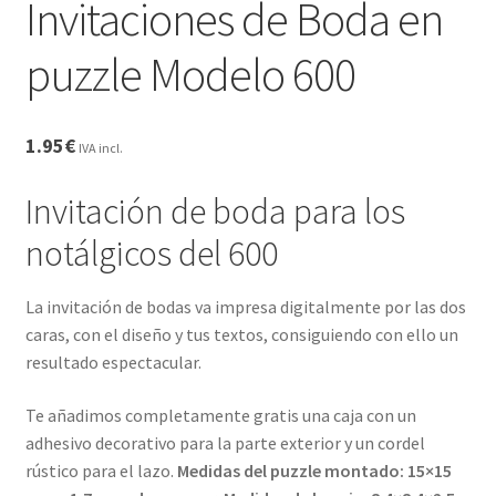
Invitaciones de Boda en
Palo? Comparativa, Ventajas y Preguntas
Frecuentes
puzzle Modelo 600
Carrito
1.95
€
CONDICIONES GENERALES
IVA incl.
Invitación de boda para los
Contacto
notálgicos del 600
Detalles de Facturación
La invitación de bodas va impresa digitalmente por las dos
ENVIO DE FOTOS Y PORTES
caras, con el diseño y tus textos, consiguiendo con ello un
resultado espectacular.
Ideas únicas para celebraciones de cumpleaños con
caretas personalizadas
Te añadimos completamente gratis una caja con un
adhesivo decorativo para la parte exterior y un cordel
rústico para el lazo.
Medidas del puzzle montado: 15×15
Lista de deseos