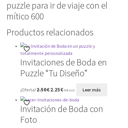
puzzle para ir de viaje con el
SOBRE NOSOTROS
mítico 600
Tienda
Productos relacionados
Wishlist
Invitaciones de Boda en
Puzzle “Tu Diseño”
El
El
2.50
€
2.25
€
¡Oferta!
Leer más
IVA incl.
precio
precio
original
actual
Invitación de Boda con
era:
es:
2.50€.
2.25€.
Foto