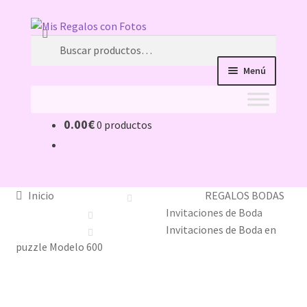
Ir
Ir
Buscar
a
al
Buscar
la
contenido
por:
Menú
navegación
0.00
€
0 productos
Inicio
11 ideas originales como detalle de bautizo, con la
foto de tu bebé
Inicio
REGALOS BODAS
Invitaciones de Boda
acertar-regalo
Invitaciones de Boda en
puzzle Modelo 600
ATENCIÓN AL CLIENTE
Caretas Personalizadas con Foto: ¿Con Goma o con