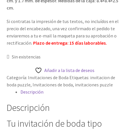
cm. y 1.7 mm. de espesor. Medidas de la caja: 8.4×8.4×2.5
cm.
Mi cuenta
Si contratas la impresión de tus textos, no incluídos en el
Password Reset
precio del encabezado, una vez confirmado el pedido te
enviaremos a tu e-mail la maqueta para su aprobación o
Pedidos
rectificación.
Plazo de entrega: 15 días laborables.
PLAZOS DE ENTREGA
Sin existencias
Política de Cookies
Añadir a la lista de deseos
Categoría:
Invitaciones de Boda
Etiquetas:
invitacion de
boda puzzle
,
Invitaciones de boda
,
invitaciones puzzle
Preguntas Frecuentes sobre Caretas Personalizadas
Descripción
con Foto
Descripción
PRIVACIDAD
Tu invitación de boda tipo
Register