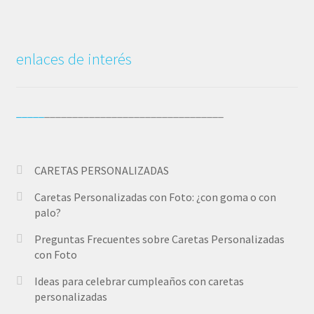
o,
r
m
enlaces de interés
d
_____
________________________________
CARETAS PERSONALIZADAS
Caretas Personalizadas con Foto: ¿con goma o con
palo?
Preguntas Frecuentes sobre Caretas Personalizadas
con Foto
Ideas para celebrar cumpleaños con caretas
personalizadas