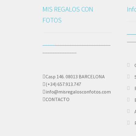
MIS REGALOS CON
In
FOTOS
___
___
_____
_______________________
______________
Casp 146. 08013 BARCELONA
(+34) 657.913.747
info@misregalosconfotos.com
CONTACTO