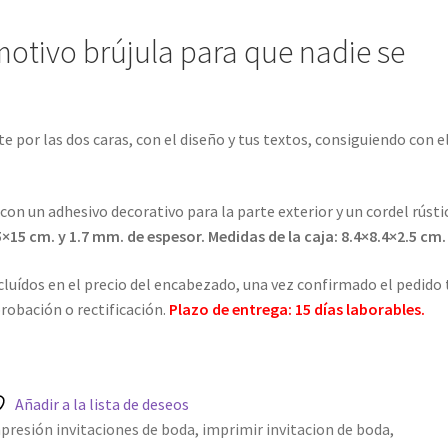
NTREGA
Política de Cookies
motivo brújula para que nadie se
ersonalizadas con Foto
PRIVACIDAD
Register
SOBRE NOSOTROS
e por las dos caras, con el diseño y tus textos, consiguiendo con e
n un adhesivo decorativo para la parte exterior y un cordel rústi
15 cm. y 1.7 mm. de espesor. Medidas de la caja: 8.4×8.4×2.5 cm.
ncluídos en el precio del encabezado, una vez confirmado el pedido 
robación o rectificación.
Plazo de entrega: 15 días laborables.
Añadir a la lista de deseos
presión invitaciones de boda
,
imprimir invitacion de boda
,