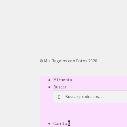
© Mis Regalos con Fotos 2020
Mi cuenta
Buscar
Buscar
Buscar
por:
Carrito
0