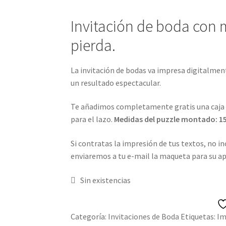
Password Reset
Pedidos
PLAZOS DE E
Invitación de boda con 
Preguntas Frecuentes sobre Caretas P
pierda.
Tienda
Wishlist
La invitación de bodas va impresa digitalment
un resultado espectacular.
Te añadimos completamente gratis una caja co
para el lazo.
Medidas del puzzle montado: 15×
Si contratas la impresión de tus textos, no i
enviaremos a tu e-mail la maqueta para su ap
Sin existencias
Categoría:
Invitaciones de Boda
Etiquetas:
Im