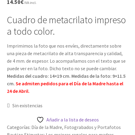
Palo? Comparativa, Ventajas y Preguntas
14.50
€
IVA incl.
Frecuentes
Cuadro de metacrilato impreso
Carrito
a todo color.
CONDICIONES GENERALES
Imprimimos la foto que nos envíes, directamente sobre
una pieza de metacrilato de alta transparencia y calidad,
Contacto
de 4 mm. de espesor. Lo acompañamos con el texto que se
puede ver en la foto. Dicho texto no se puede cambiar.
Detalles de Facturación
Medidas del cuadro: 14×19 cm. Medidas de la foto: 9×11.5
cm.
Se admiten pedidos para el Día de la Madre hasta el
ENVIO DE FOTOS Y PORTES
24 de Abril.
Ideas únicas para celebraciones de cumpleaños con
Sin existencias
caretas personalizadas
Añadir a la lista de deseos
Categorías:
Día de la Madre
,
Fotograbados y Portafotos
Lista de deseos
Bautizo
Etiquetas:
Los mejores regalos para madres
,