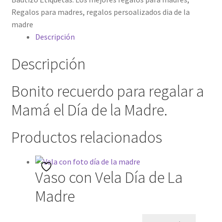
Regalos para madres
,
regalos persoalizados dia de la
Mi cuenta
madre
Descripción
Password Reset
Descripción
Pedidos
Bonito recuerdo para regalar a
PLAZOS DE ENTREGA
Mamá el Día de la Madre.
Política de Cookies
Productos relacionados
Preguntas Frecuentes sobre Caretas Personalizadas
con Foto
Vaso con Vela Día de La
PRIVACIDAD
Madre
Register
El
El