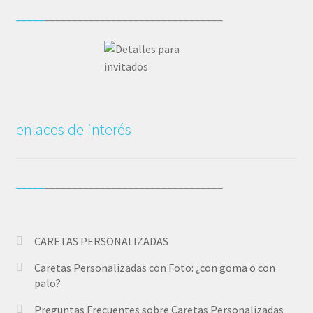
etire
es
_____
________________________________
mos 
m
segu
sa
ro!!
f
o,
r
m
enlaces de interés
d
_____
________________________________
CARETAS PERSONALIZADAS
Caretas Personalizadas con Foto: ¿con goma o con
palo?
Preguntas Frecuentes sobre Caretas Personalizadas