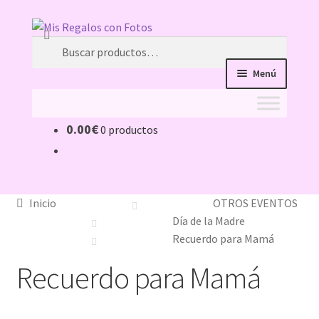
Ir
Ir
Buscar
a
al
Buscar
la
contenido
por:
Menú
navegación
0.00
€
0 productos
Inicio
11 ideas originales como detalle de bautizo, con la
foto de tu bebé
Inicio
OTROS EVENTOS
Día de la Madre
acertar-regalo
Recuerdo para Mamá
Recuerdo para Mamá
ATENCIÓN AL CLIENTE
Caretas Personalizadas con Foto: ¿Con Goma o con