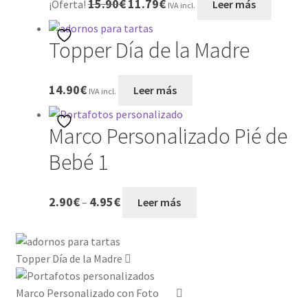
15.90
€
11.79
€
¡Oferta!
Leer más
IVA incl.
precio
precio
SOBRE NOSOTROS
original
actual
Topper Día de la Madre
era:
es:
Tienda
15.90€.
11.79€.
14.90
€
Leer más
IVA incl.
Wishlist
Marco Personalizado Pié de
Bebé 1
2.90
€
4.95
€
–
Leer más
Topper Día de la Madre
Marco Personalizado con Foto