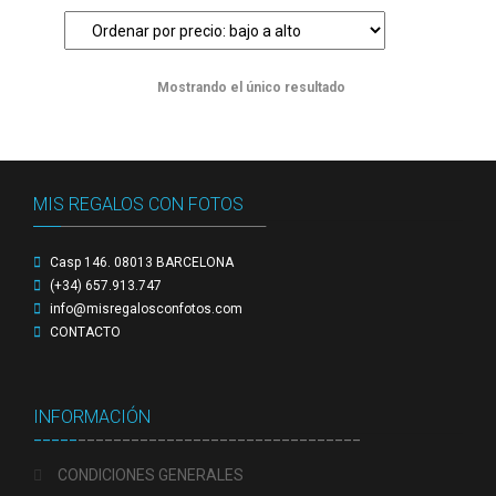
Preguntas Frecuentes sobre Caretas Personalizadas
con Foto
Mostrando el único resultado
PRIVACIDAD
Register
MIS REGALOS CON FOTOS
_____
_____________________________________
SOBRE NOSOTROS
Casp 146. 08013 BARCELONA
Tienda
(+34) 657.913.747
info@misregalosconfotos.com
Wishlist
CONTACTO
INFORMACIÓN
_____
________________________________
CONDICIONES GENERALES