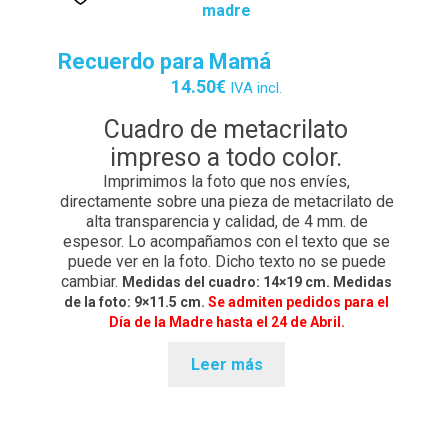
Contacto
Detalles de Facturación
Recuerdo para Mamá
14.50
€
IVA incl.
ENVIO DE FOTOS Y PORTES
Cuadro de metacrilato
Ideas únicas para celebraciones de cumpleaños con
impreso a todo color.
caretas personalizadas
Imprimimos la foto que nos envíes,
directamente sobre una pieza de metacrilato de
Lista de deseos
alta transparencia y calidad, de 4 mm. de
espesor. Lo acompañamos con el texto que se
Mi cuenta
puede ver en la foto. Dicho texto no se puede
cambiar.
Medidas del cuadro: 14×19 cm. Medidas
de la foto: 9×11.5 cm.
Se admiten pedidos para el
Password Reset
Día de la Madre hasta el 24 de Abril.
Pedidos
Leer más
PLAZOS DE ENTREGA
Política de Cookies