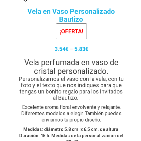
Contacto
Vela en Vaso Personalizado
Detalles de Facturación
Bautizo
ENVIO DE FOTOS Y PORTES
¡OFERTA!
Ideas únicas para celebraciones de cumpleaños con
3.54
€
5.83
€
–
caretas personalizadas
Vela perfumada en vaso de
Lista de deseos
cristal personalizado.
Personalizamos el vaso con la vela, con tu
Mi cuenta
foto y el texto que nos indiques para que
tengas un bonito regalo para los invitados
Password Reset
al Bautizo. .
Excelente aroma floral envolvente y relajante.
Pedidos
Diferentes modelos a elegir. También puedes
enviarnos tu propio diseño.
PLAZOS DE ENTREGA
Medidas: diámetro 5.8 cm. x 6.5 cm. de altura.
Duración: 15 h. Medidas de la personalización del
Política de Cookies