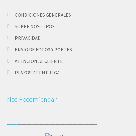
Pedidos
CONDICIONES GENERALES
SOBRE NOSOTROS
PLAZOS DE ENTREGA
PRIVACIDAD
Política de Cookies
ENVIO DE FOTOS Y PORTES
Preguntas Frecuentes sobre Caretas Personalizadas
ATENCIÓN AL CLIENTE
con Foto
PLAZOS DE ENTREGA
PRIVACIDAD
Nos Recomiendan
Register
SOBRE NOSOTROS
_____
________________________________
Tienda