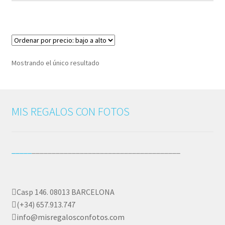
Pedidos
PLAZOS DE ENTREGA
Mostrando el único resultado
Política de Cookies
Preguntas Frecuentes sobre Caretas Personalizadas
MIS REGALOS CON FOTOS
con Foto
PRIVACIDAD
_____
_____________________________________
Register
Casp 146. 08013 BARCELONA
SOBRE NOSOTROS
(+34) 657.913.747
info@misregalosconfotos.com
Tienda