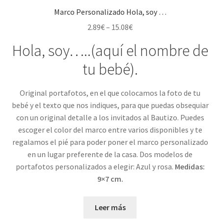
Marco Personalizado Hola, soy …
CONDICIONES GENERALES
2.89
€
–
15.08
€
Hola, soy…..(aquí el nombre de
Contacto
tu bebé).
Detalles de Facturación
Original portafotos, en el que colocamos la foto de tu
ENVIO DE FOTOS Y PORTES
bebé y el texto que nos indiques, para que puedas obsequiar
con un original detalle a los invitados al Bautizo. Puedes
Ideas únicas para celebraciones de cumpleaños con
escoger el color del marco entre varios disponibles y te
caretas personalizadas
regalamos el pié para poder poner el marco personalizado
en un lugar preferente de la casa. Dos modelos de
Lista de deseos
portafotos personalizados a elegir: Azul y rosa.
Medidas:
9×7 cm.
Mi cuenta
Leer más
Password Reset