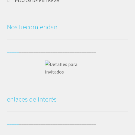
PLAZOS DE ENTREGA
Nos Recomiendan
_____
________________________________
enlaces de interés
_____
________________________________