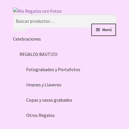
Ir
Ir
Buscar
a
al
Buscar
la
contenido
por:
Menú
navegación
Celebraciones
REGALOS BAUTIZO
Fotograbados y Portafotos
Imanes y Llaveros
Copas y vasos grabados
Otros Regalos