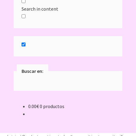
Search in content
Buscar en:
0.00
€
0 productos
Inicio
11 ideas originales como detalle de bautizo, con la
foto de tu bebé