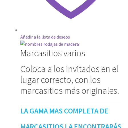
ENVIO DE FOTOS Y PORTES
Ideas únicas para celebraciones de cumpleaños con
caretas personalizadas
Añadir a la lista de deseos
Lista de deseos
Marcasitios varios
Mi cuenta
Coloca a los invitados en el
Password Reset
lugar correcto, con los
marcasitios más originales.
Pedidos
PLAZOS DE ENTREGA
LA GAMA MAS COMPLETA DE
Política de Cookies
MARCASITIOS LA ENCONTRARÁS