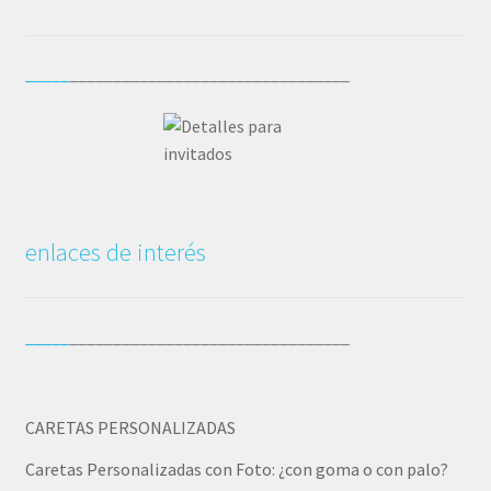
_____
________________________________
enlaces de interés
_____
________________________________
CARETAS PERSONALIZADAS
Caretas Personalizadas con Foto: ¿con goma o con palo?