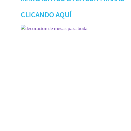
Preguntas Frecuentes sobre Caretas Personalizadas
CLICANDO AQUÍ
con Foto
PRIVACIDAD
Register
SOBRE NOSOTROS
Tienda
Wishlist