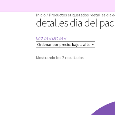
Inicio
11 ideas originales como detalle 
Inicio
/
Productos etiquetados “detalles dia d
detalles dia del pa
ATENCIÓN AL CLIENTE
Caretas Personalizadas con Foto: ¿Con
Grid view
List view
Carrito
CONDICIONES GENERALES
Con
Ordenado
Mostrando los 2 resultados
Ideas únicas para celebraciones de cu
por
precio:
Password Reset
Pedidos
PLAZOS DE E
bajo
a
Preguntas Frecuentes sobre Caretas P
alto
Tienda
Wishlist