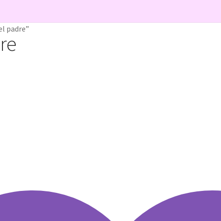
de bautizo, con la foto de tu bebé
acertar-regalo
el padre”
dre
 Goma o con Palo? Comparativa, Ventajas y Preguntas Frecuentes
tacto
Detalles de Facturación
ENVIO DE FOTOS Y PORTES
mpleaños con caretas personalizadas
Lista de deseos
Mi cuenta
NTREGA
Política de Cookies
ersonalizadas con Foto
PRIVACIDAD
Register
SOBRE NOSOTROS