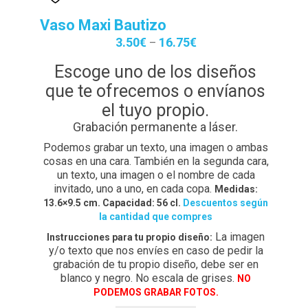
Contacto
Vaso Maxi Bautizo
Detalles de Facturación
3.50
€
16.75
€
–
ENVIO DE FOTOS Y PORTES
Escoge uno de los diseños
que te ofrecemos o envíanos
Ideas únicas para celebraciones de cumpleaños con
el tuyo propio.
caretas personalizadas
Grabación permanente a láser.
Lista de deseos
Podemos grabar un texto, una imagen o ambas
cosas en una cara. También en la segunda cara,
un texto, una imagen o el nombre de cada
Mi cuenta
invitado, uno a uno, en cada copa.
Medidas:
13.6×9.5 cm. Capacidad: 56 cl.
Descuentos según
Password Reset
la cantidad que compres
La imagen
Instrucciones para tu propio diseño:
Pedidos
y/o texto que nos envíes en caso de pedir la
grabación de tu propio diseño, debe ser en
PLAZOS DE ENTREGA
blanco y negro. No escala de grises.
NO
PODEMOS GRABAR FOTOS.
Política de Cookies