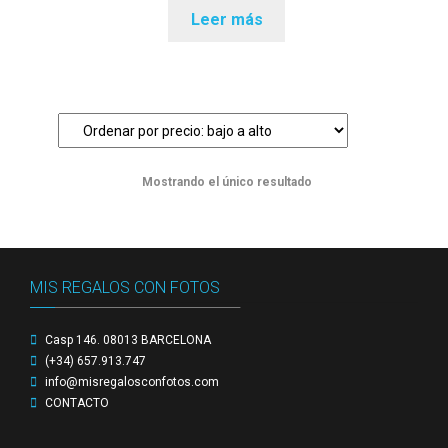
Leer más
Preguntas Frecuentes sobre Caretas Personalizadas
con Foto
PRIVACIDAD
Register
Mostrando el único resultado
SOBRE NOSOTROS
Tienda
MIS REGALOS CON FOTOS
Wishlist
_____
_____________________________________
Casp 146. 08013 BARCELONA
(+34) 657.913.747
info@misregalosconfotos.com
CONTACTO