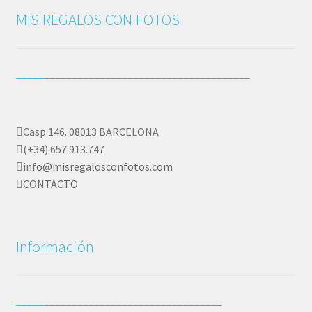
MIS REGALOS CON FOTOS
SOBRE NOSOTROS
Tienda
_____
_____________________________________
Wishlist
Casp 146. 08013 BARCELONA
(+34) 657.913.747
info@misregalosconfotos.com
CONTACTO
Información
_____
________________________________