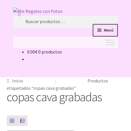
Ir
Ir
Buscar
a
al
Buscar
la
contenido
por:
Menú
navegación
0.00
€
0 productos
Inicio
11 ideas originales como detalle de bautizo, con la
foto de tu bebé
Inicio
Productos
etiquetados “copas cava grabadas”
copas cava grabadas
acertar-regalo
ATENCIÓN AL CLIENTE
Caretas Personalizadas con Foto: ¿Con Goma o con