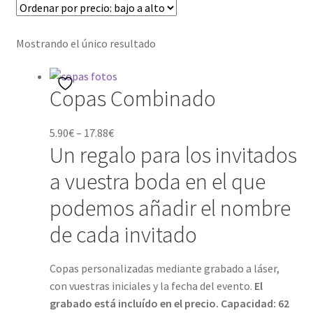
Palo? Comparativa, Ventajas y Preguntas
Frecuentes
Mostrando el único resultado
Carrito
Copas Combinado
CONDICIONES GENERALES
Contacto
5.90
€
–
17.88
€
Un regalo para los invitados
Detalles de Facturación
a vuestra boda en el que
podemos añadir el nombre
ENVIO DE FOTOS Y PORTES
de cada invitado
Ideas únicas para celebraciones de cumpleaños con
caretas personalizadas
Copas personalizadas mediante grabado a láser,
con vuestras iniciales y la fecha del evento.
El
Lista de deseos
grabado está incluído en el precio. Capacidad: 62