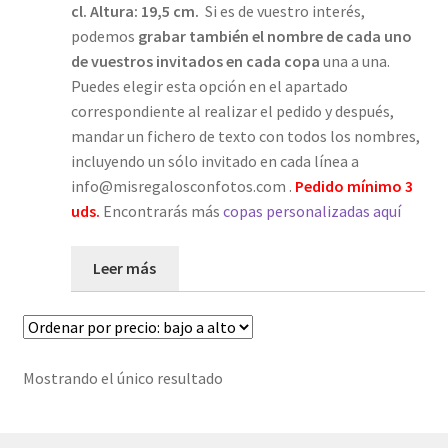
cl. Altura: 19,5 cm.
Si es de vuestro interés,
Mi cuenta
podemos
grabar también el nombre de cada uno
de vuestros invitados en cada copa
una a una.
Password Reset
Puedes elegir esta opción en el apartado
correspondiente al realizar el pedido y después,
mandar un fichero de texto con todos los nombres,
Pedidos
incluyendo un sólo invitado en cada línea a
info@misregalosconfotos.com .
Pedido mínimo 3
PLAZOS DE ENTREGA
uds.
Encontrarás más
copas personalizadas aquí
Política de Cookies
Leer más
Preguntas Frecuentes sobre Caretas Personalizadas
con Foto
PRIVACIDAD
Mostrando el único resultado
Register