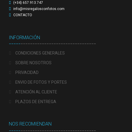
(+34) 657.913.747
info@misregalosconfotos.com
Preguntas Frecuentes sobre Caretas Personalizadas
CONTACTO
con Foto
PRIVACIDAD
INFORMACIÓN
_____
________________________________
Register
CONDICIONES GENERALES
SOBRE NOSOTROS
SOBRE NOSOTROS
PRIVACIDAD
Tienda
ENVIO DE FOTOS Y PORTES
Wishlist
ATENCIÓN AL CLIENTE
PLAZOS DE ENTREGA
NOS RECOMIENDAN
_____
________________________________