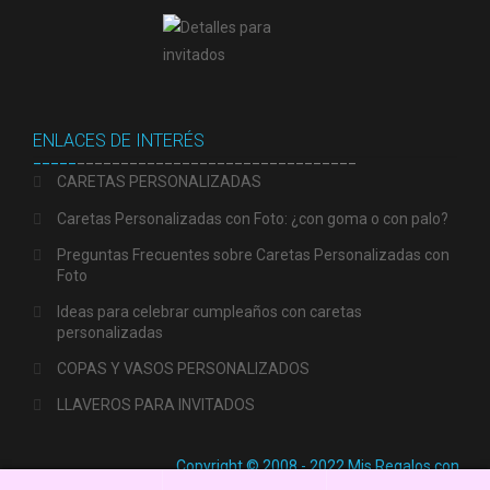
ENLACES DE INTERÉS
_____
________________________________
CARETAS PERSONALIZADAS
Caretas Personalizadas con Foto: ¿con goma o con palo?
Preguntas Frecuentes sobre Caretas Personalizadas con
Foto
Ideas para celebrar cumpleaños con caretas
personalizadas
COPAS Y VASOS PERSONALIZADOS
LLAVEROS PARA INVITADOS
Copyright © 2008 - 2022 Mis Regalos con
Fotos.